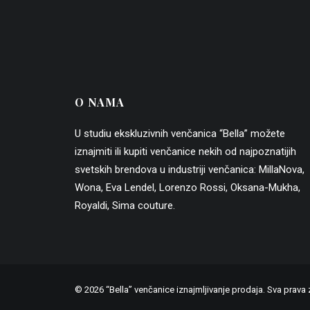
O NAMA
U studiu ekskluzivnih venčanica “Bella” možete
iznajmiti ili kupiti venčanice nekih od najpoznatijih
svetskih brendova u industriji venčanica:
MillaNova
,
Wona
,
Eva Lendel
,
Lorenzo Rossi
,
Oksana-Mukha
,
Royaldi
,
Sima couture
.
© 2026 “Bella” venčanice iznajmljivanje prodaja. Sva prava