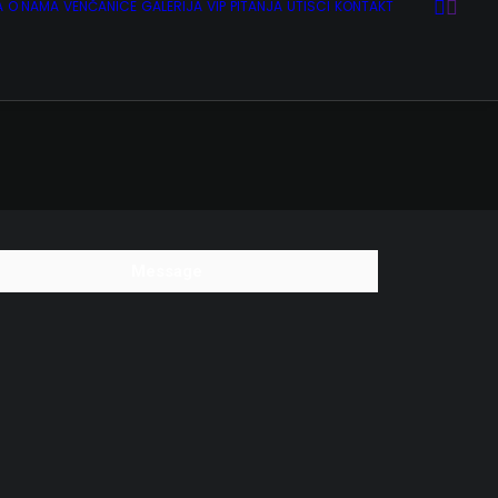
A
O NAMA
VENČANICE
GALERIJA
VIP
PITANJA
UTISCI
KONTAKT
Message