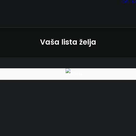
POČETN
Vaša lista želja
Količina