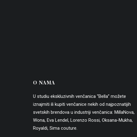
O NAMA
U studiu ekskluzivnih venčanica “Bella” možete
iznajmiti ili kupiti venčanice nekih od najpoznatijih
svetskih brendova u industriji venčanica:
MillaNova
,
Wona
,
Eva Lendel
,
Lorenzo Rossi
,
Oksana-Mukha
,
Royaldi
,
Sima couture
.