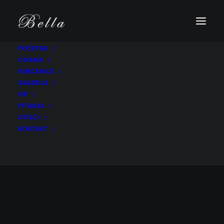
POČETNA
O NAMA
VENČANICE
GALERIJA
VIP
PITANJA
UTISCI
KONTAKT
Venčanice Wona