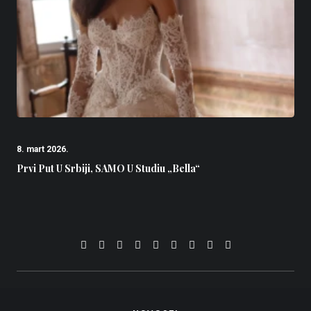
8. mart 2026.
4
Prvi Put U Srbiji, SAMO U Studiu „Bella“