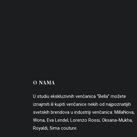
O NAMA
U studiu ekskluzivnih venčanica “Bella” možete
iznajmiti ili kupiti venčanice nekih od najpoznatijih
svetskih brendova u industriji venčanica:
MillaNova
,
Wona
,
Eva Lendel
,
Lorenzo Rossi
,
Oksana-Mukha
,
Royaldi
,
Sima couture
.