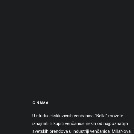
O NAMA
U studiu ekskluzivnih venčanica “Bella” možete
iznajmiti ili kupiti venčanice nekih od najpoznatijih
svetskih brendova u industriji venčanica:
MillaNova
,