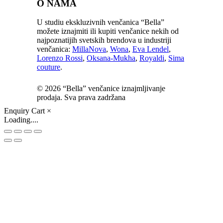
O NAMA
U studiu ekskluzivnih venčanica “Bella”
možete iznajmiti ili kupiti venčanice nekih od
najpoznatijih svetskih brendova u industriji
venčanica:
MillaNova
,
Wona
,
Eva Lendel
,
Lorenzo Rossi
,
Oksana-Mukha
,
Royaldi
,
Sima
couture
.
© 2026 “Bella” venčanice iznajmljivanje
prodaja. Sva prava zadržana
Enquiry Cart
×
Loading....