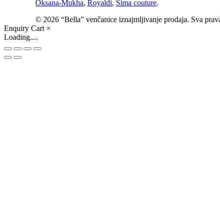
Oksana-Mukha
,
Royaldi
,
Sima couture
.
© 2026 “Bella” venčanice iznajmljivanje prodaja. Sva prav
Enquiry Cart
×
Loading....