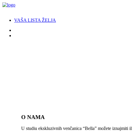
VAŠA LISTA ŽELJA
O NAMA
U studiu ekskluzivnih venčanica “Bella” možete iznajmiti il