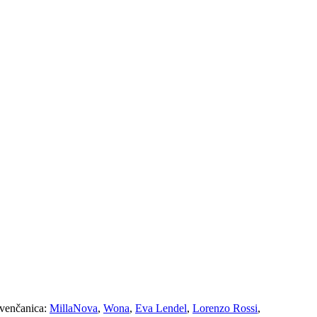
i venčanica:
MillaNova
,
Wona
,
Eva Lendel
,
Lorenzo Rossi
,