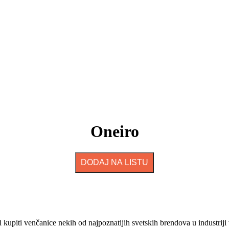
Oneiro
DODAJ NA LISTU
i kupiti venčanice nekih od najpoznatijih svetskih brendova u industrij